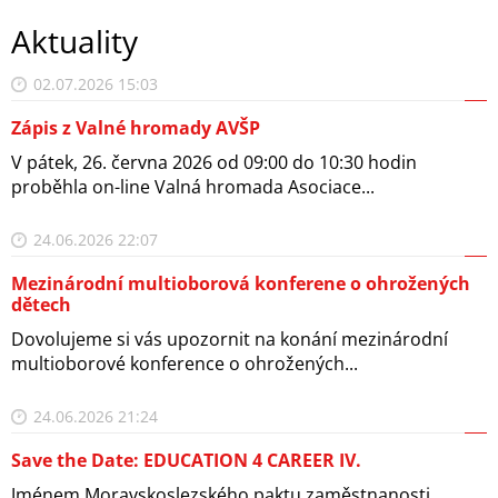
Aktuality
02.07.2026 15:03
Zápis z Valné hromady AVŠP
V pátek, 26. června 2026 od 09:00 do 10:30 hodin
proběhla on-line Valná hromada Asociace...
24.06.2026 22:07
Mezinárodní multioborová konferene o ohrožených
dětech
Dovolujeme si vás upozornit na konání mezinárodní
multioborové konference o ohrožených...
24.06.2026 21:24
Save the Date: EDUCATION 4 CAREER IV.
Jménem Moravskoslezského paktu zaměstnanosti