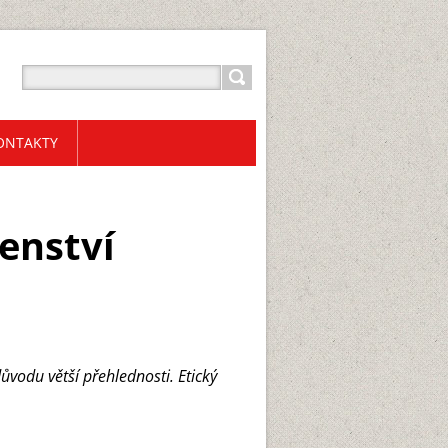
ONTAKTY
denství
ůvodu větší přehlednosti. Etický