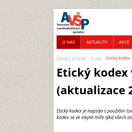
O NÁS
AKTUALITY
AKCE
Úvodní stránka
O nás
Etický kodex
Etický kodex
(aktualizace 
Etický kodex je napsán s použitím tz
kodex se ve stejné míře týká všech o