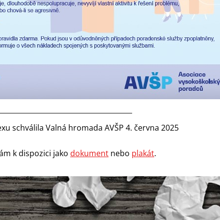
_______________________________________
exu schválila Valná hromada AVŠP 4. června 2025
Vám k dispozici jako
dokument
nebo
plakát
.