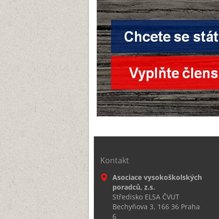
Kontakt
Asociace vysokoškolských
poradců, z.s.
Středisko ELSA ČVUT
Bechyňova 3, 166 36 Praha
6