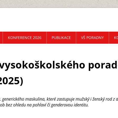
KONFERENCE 2026
PUBLIKACE
VŠ PORADNY
K
 vysokoškolského pora
2025)
v. generického maskulina, které zastupuje mužský i ženský rod z d
sob bez ohledu na pohlaví či genderovou identitu.