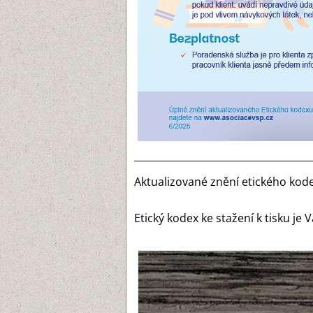
____________________________________
Aktualizované znění etického kod
Etický kodex ke stažení k tisku je 