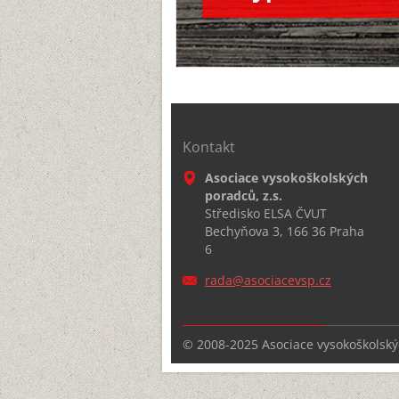
Kontakt
Asociace vysokoškolských
poradců, z.s.
Středisko ELSA ČVUT
Bechyňova 3, 166 36 Praha
6
rada@aso
ciacevsp
.cz
© 2008-2025 Asociace vysokoškolskýc