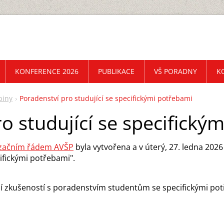
KONFERENCE 2026
PUBLIKACE
VŠ PORADNY
K
piny
Poradenství pro studující se specifickými potřebami
o studující se specifický
izačním řádem AVŠP
byla vytvořena a v úterý, 27. ledna 20
ifickými potřebami".
ílení zkušeností s poradenstvím studentům se specifickými po