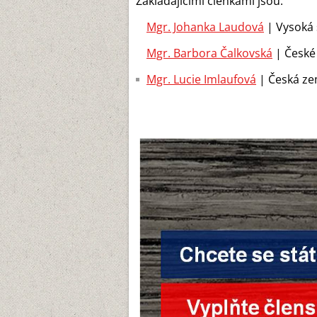
Zakládajícími členkami jsou:
Mgr. Johanka Laudová
| Vysoká 
Mgr. Barbora Čalkovská
| České
Mgr. Lucie Imlaufová
| Česká ze