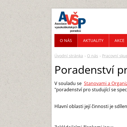
O NÁS
AKTUALITY
AKCE
Úvodní stránka
O nás
Pracovní sku
Poradenství pr
V souladu se
Stanovami a Organ
"poradenství pro studující se spec
Hlavní oblasti její činnosti je sd