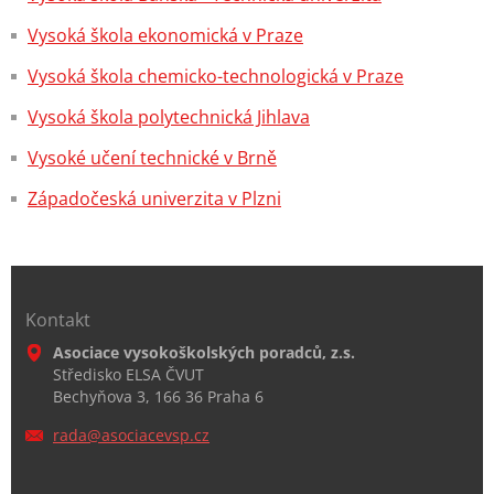
Vysoká škola ekonomická v Praze
Vysoká škola chemicko-technologická v Praze
Vysoká škola polytechnická Jihlava
Vysoké učení technické v Brně
Západočeská univerzita v Plzni
Kontakt
Asociace vysokoškolských poradců, z.s.
Středisko ELSA ČVUT
Bechyňova 3, 166 36 Praha 6
rada@aso
ciacevsp
.cz