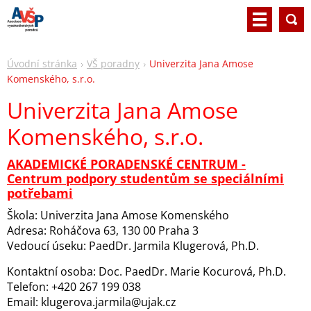
Úvodní stránka
VŠ poradny
Univerzita Jana Amose
Komenského, s.r.o.
Univerzita Jana Amose
Komenského, s.r.o.
AKADEMICKÉ PORADENSKÉ CENTRUM -
Centrum podpory studentům se speciálními
potřebami
Škola: Univerzita Jana Amose Komenského
Adresa: Roháčova 63, 130 00 Praha 3
Vedoucí úseku: PaedDr. Jarmila Klugerová, Ph.D.
Kontaktní osoba: Doc. PaedDr. Marie Kocurová, Ph.D.
Telefon: +420 267 199 038
Email: klugerova.jarmila@ujak.cz