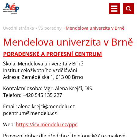
Úvodní stránka
VŠ poradny
Mendelova univerzita v Brně
Mendelova univerzita v Brně
PORADENSKÉ A PROFESNÍ CENTRUM
Škola: Mendelova univerzita v Brně
Institut celoživotního vzdělávání
Adresa: Zemědělská 1, 613 00 Brno
Kontaktní osoba: Mgr. Alena Krejčí, DiS.
Telefon: +420 545 135 227
Email: alena.krejci@mendelu.cz
pcentrum@mendelu.cz
Web:
https://icv.mendelu.cz/ppc
Provozní doba: dle předchozí telefonické či e-mailové