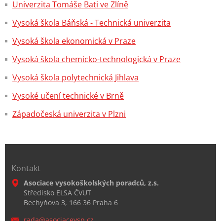
Univerzita Tomáše Bati ve Zlíně
Vysoká škola Báňská - Technická univerzita
Vysoká škola ekonomická v Praze
Vysoká škola chemicko-technologická v Praze
Vysoká škola polytechnická Jihlava
Vysoké učení technické v Brně
Západočeská univerzita v Plzni
Kontakt
Asociace vysokoškolských poradců, z.s.
Středisko ELSA ČVUT
Bechyňova 3, 166 36 Praha 6
rada@aso
ciacevsp
.cz