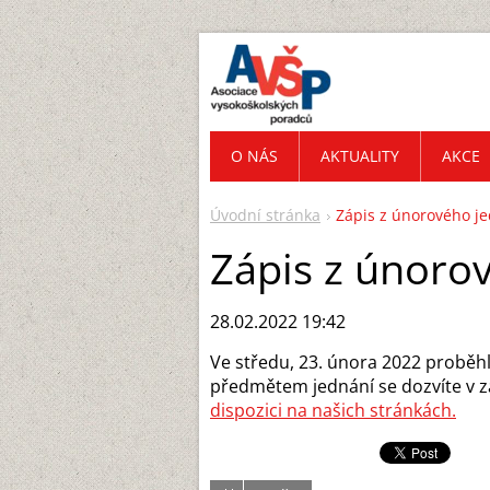
O NÁS
AKTUALITY
AKCE
Úvodní stránka
Zápis z únorového j
Zápis z únoro
28.02.2022 19:42
Ve středu, 23. února 2022 proběhlo
předmětem jednání se dozvíte v zá
dispozici na našich stránkách.