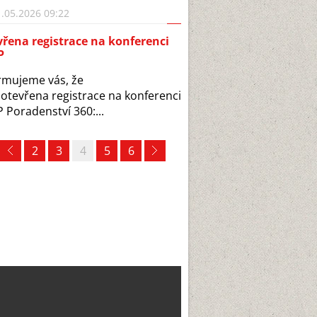
.05.2026 09:22
řena registrace na konferenci
P
rmujeme vás, že
 otevřena registrace na konferenci
 Poradenství 360:...
2
3
4
5
6