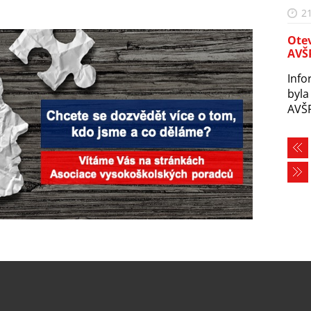
21
Otev
AVŠ
Info
byla
AVŠP