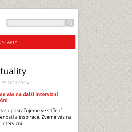
ONTAKTY
tuality
.05.2026 09:24
e vás na další intervizní
kání
rvnu pokračujeme ve sdílení
eností a inspirace. Zveme vás na
 intervizní...