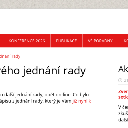
KONFERENCE 2026
PUBLIKACE
VŠ PORADNY
K
ednání rady
vého jednání rady
Ak
21
Zvem
 další jednání rady, opět on-line. Co bylo
set
pisu z jednání rady, který je Vám
již nyní k
V če
zkuš
další