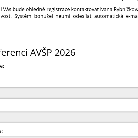
ci Vás bude ohledně registrace kontaktovat Ivana Rybníčková
vost. Systém bohužel neumí odesílat automatická e‑mail
ferenci AVŠP 2026
e:
e: