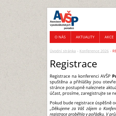
O NÁS
AKTUALITY
AKCE
Úvodní stránka
Konference 2026
R
Registrace
Registrace na konferenci AVŠP
P
spuštěna a přihlášky jsou otevř
stránce postupně naleznete aktu
účast, prosíme, zaregistrujte se 
Pokud bude registrace úspěšně od
„Děkujeme za Váš zájem o Konferen
registrace proběhla v pořádku. V pr