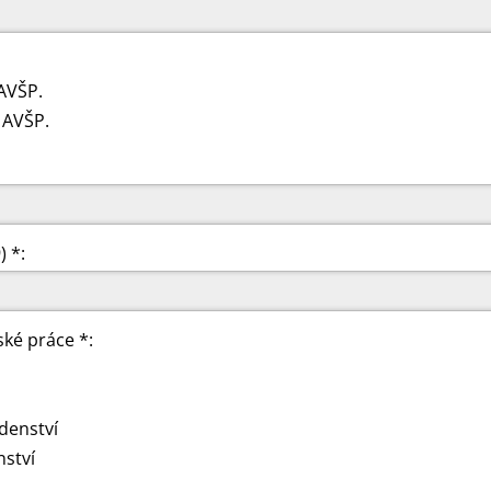
AVŠP.
 AVŠP.
) *:
ské práce *:
denství
nství