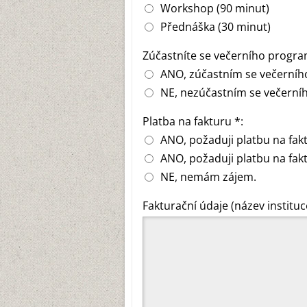
Workshop (90 minut)
Přednáška (30 minut)
Zúčastníte se večerního progra
ANO, zúčastním se večerníh
NE, nezúčastním se večerní
Platba na fakturu *:
ANO, požaduji platbu na fak
ANO, požaduji platbu na fakt
NE, nemám zájem.
Fakturační údaje (název instituce