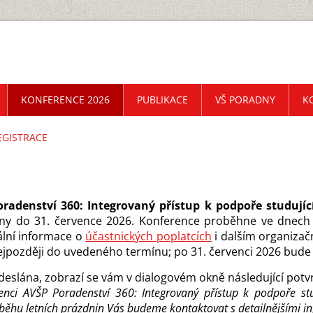
KONFERENCE 2026
PUBLIKACE
VŠ PORADNY
K
EGISTRACE
oradenství 360: Integrovaný přístup k podpoře studují
eny do 31. července 2026. Konference proběhne ve dnech 2
ální informace o
účastnických poplatcích
i dalším organizač
nejpozději do uvedeného termínu; po 31. červenci 2026 bude
eslána, zobrazí se vám v dialogovém okně následující potvr
ci AVŠP Poradenství 360: Integrovaný přístup k podpoře stu
ůběhu letních prázdnin Vás budeme kontaktovat s detailnějšími i