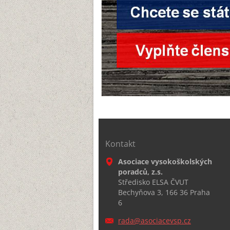
Kontakt
Asociace vysokoškolských
poradců, z.s.
Středisko ELSA ČVUT
Bechyňova 3, 166 36 Praha
6
rada@aso
ciacevsp
.cz