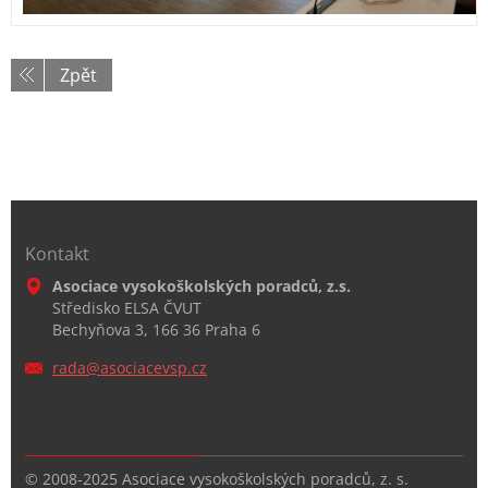
Zpět
Kontakt
Asociace vysokoškolských poradců, z.s.
Středisko ELSA ČVUT
Bechyňova 3, 166 36 Praha 6
rada@aso
ciacevsp
.cz
© 2008-2025 Asociace vysokoškolských poradců, z. s.