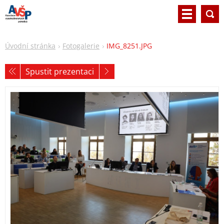
Úvodní stránka
Fotogalerie
IMG_8251.JPG
Spustit prezentaci