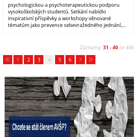
psychologickou a psychoterapeutickou podporu
vysokoškolských studentů. Setkání nabídlo
inspirativní příspěvky a workshopy věnované
tématům jako prevence sebevražedného jednání,...
Záznamy:
31 - 40
ze 406
2
3
4
5
6