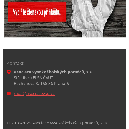
Kontakt
Asociace vysokoškolských poradců, z.s.
Středisko ELSA ČVUT
Bechyňova 3, 166 36 Praha 6
rada@aso
ciacevsp
.cz
© 2008-2025 Asociace vysokoškolských poradců, z. s.