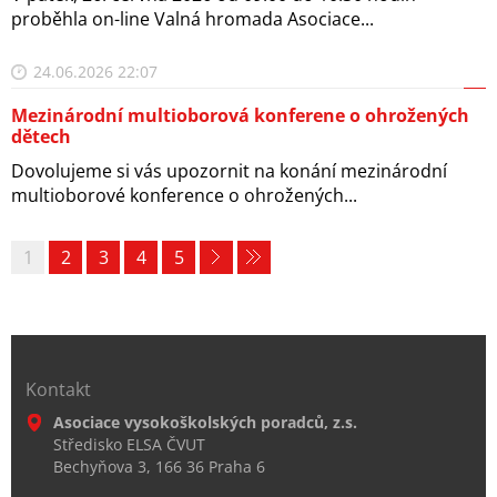
proběhla on-line Valná hromada Asociace...
24.06.2026 22:07
Mezinárodní multioborová konferene o ohrožených
dětech
Dovolujeme si vás upozornit na konání mezinárodní
multioborové konference o ohrožených...
1
2
3
4
5
Kontakt
Asociace vysokoškolských poradců, z.s.
Středisko ELSA ČVUT
Bechyňova 3, 166 36 Praha 6