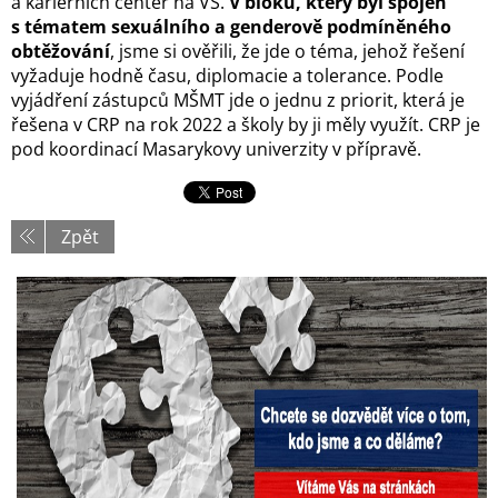
a kariérních center na VŠ.
V bloku, který byl spojen
s tématem sexuálního a genderově podmíněného
obtěžování
, jsme si ověřili, že jde o téma, jehož řešení
vyžaduje hodně času, diplomacie a tolerance. Podle
vyjádření zástupců MŠMT jde o jednu z priorit, která je
řešena v CRP na rok 2022 a školy by ji měly využít. CRP je
pod koordinací Masarykovy univerzity v přípravě.
Zpět