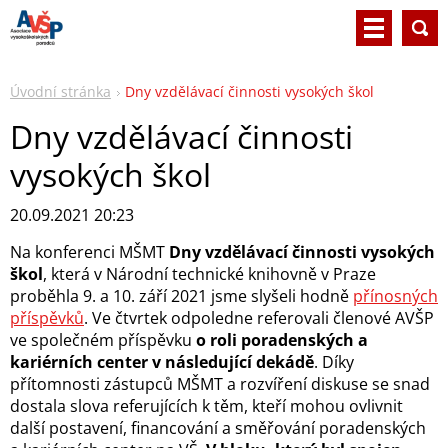
Úvodní stránka
Dny vzdělávací činnosti vysokých škol
Dny vzdělávací činnosti
vysokých škol
20.09.2021 20:23
Na konferenci MŠMT
Dny vzdělávací činnosti vysokých
škol
, která v Národní technické knihovně v Praze
proběhla 9. a 10. září 2021 jsme slyšeli hodně
přínosných
příspěvků
. Ve čtvrtek odpoledne referovali členové AVŠP
ve společném příspěvku
o roli poradenských a
kariérních center v následující dekádě
. Díky
přítomnosti zástupců MŠMT a rozvíření diskuse se snad
dostala slova referujících k těm, kteří mohou ovlivnit
další postavení, financování a směřování poradenských