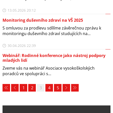
13.05.2026 20:12
Monitoring duševního zdraví na VŠ 2025
S omluvou za prodlevu sdílíme závěrečnou zprávu k
monitoringu duševního zdraví studujících na...
30.04.2026 22:39
Webinář: Rodinné konference jako nástroj podpory
mladých lidí
Zveme vás na webinář Asociace vysokoškolských
poradců ve spolupráci s...
1
2
3
4
5