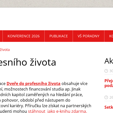
KONFERENCE 2026
PUBLIKACE
VŠ PORADNY
K
života
esního života
Ak
30
Přej
kace
Dveře do profesního života
obsahuje více
pod
ní, možnostech financování studia ap. Jinak
ladních kapitol zaměřených na hledání práce,
26
na pohovor, období před nástupem do
ovní kariéry. Příručku lze získat na partnerských
Setk
 studenti mohou
stáhnout jako e-knihu zdarma.