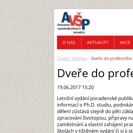
O NÁS
AKTUALITY
AKCE
Úvodní stránka
Dveře do profesního 
Dveře do prof
19.06.2017 15:20
Letošní vydání poradenské publi
informací o Ph.D. studiu, podniká
dělení zůstává stejně do pěti zák
zpracování životopisu, připravy 
zaměstnání a vlastní zahájení prac
školách v tištěném vydání či si ji