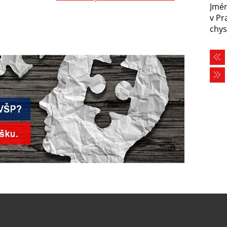
Jmén
v Pr
chys