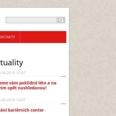
ONTAKTY
tuality
.06.2019 11:07
eme vám poklidné léto a na
zim opět nashledanou!
.06.2019 14:07
ání kariérních center