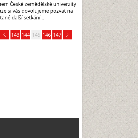
em České zemědělské univerzity
aze si vás dovolujeme pozvat na
tané další setkání...
143
144
145
146
147