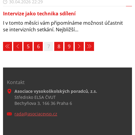
30.04.2026 22:29
Intervize jako technika sdílení
I v tomto měsíci vám připomínáme možnost účastnit
se intervizních setkání. Nejbližší...
5
6
7
8
9
Kontakt
Asociace vysokoškolských poradců, z.s.
Středisko ELSA ČVUT
Bechyňova 3, 166 36 Praha 6
rada@aso
ciacevsp
.cz