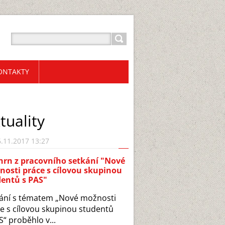
ONTAKTY
tuality
.11.2017 13:27
hrn z pracovního setkání "Nové
osti práce s cílovou skupinou
dentů s PAS"
ání s tématem „Nové možnosti
e s cílovou skupinou studentů
S“ proběhlo v...