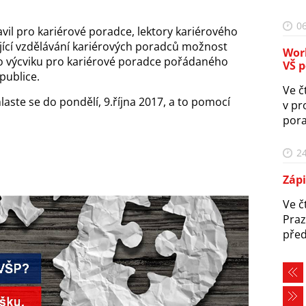
06
il pro kariérové poradce, lektory kariérového
jící vzdělávání kariérových poradců možnost
Work
 výcviku pro kariérové poradce pořádaného
VŠ 
publice.
Ve č
laste se do pondělí, 9.října 2017, a to pomocí
v pr
pora
24
Zápi
Ve č
Praz
před