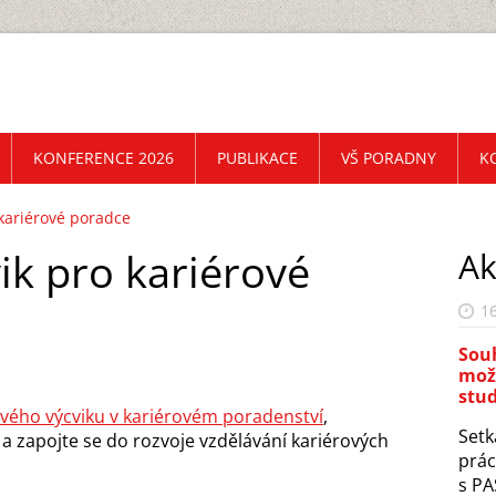
KONFERENCE 2026
PUBLIKACE
VŠ PORADNY
K
kariérové poradce
ik pro kariérové
Ak
16
Sou
možn
stu
ého výcviku v kariérovém poradenství
,
Setk
 a zapojte se do rozvoje vzdělávání kariérových
prác
s PA