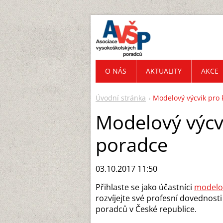
O NÁS
AKTUALITY
AKCE
Úvodní stránka
Modelový výcvik pro 
Modelový výcv
poradce
03.10.2017 11:50
Přihlaste se jako účastníci
modelov
rozvíjejte své profesní dovednosti
poradců v České republice.