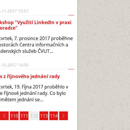
.11.2017 15:57
shop "Využití LinkedIn v praxi
poradce"
tvrtek, 7. prosince 2017 proběhne
ostorách Centra informačních a
denských služeb ČVUT...
.10.2017 14:05
s z říjnového jednání rady
tvrtek, 19. října 2017 proběhlo v
e říjnové jednání rady. Co bylo
mětem jednání se...
110
111
112
113
114