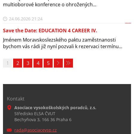
multioborové konference o ohrožených...
24.06.2026 21:24
Save the Date: EDUCATION 4 CAREER IV.
Jménem Moravskoslezského paktu zaměstnanosti
bychom vás rádi již nyní pozvali k rezervaci termínu...
1
2
3
4
5
Kontakt
Asociace vysokoškolských poradců, z.s.
Středisko ELSA ČVUT
Bechyňova 3, 166 36 Praha 6
rada@aso
ciacevsp
.cz