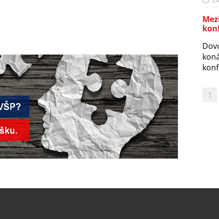
Mez
kon
Dovo
koná
konf
1