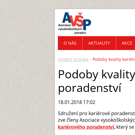
O NÁS
AKTUALITY
AKCE
Úvodní stránka
Podoby kvality karié
Podoby kvalit
poradenství
18.01.2018 17:02
Sdružení pro kariérové poradenst
zve členy Asociace vysokoškolsk
který se
kariérového poradenství
,