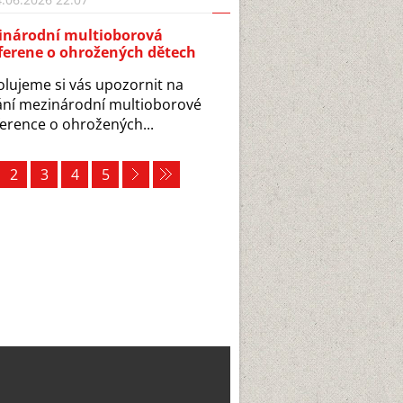
inárodní multioborová
ferene o ohrožených dětech
lujeme si vás upozornit na
ní mezinárodní multioborové
erence o ohrožených...
2
3
4
5