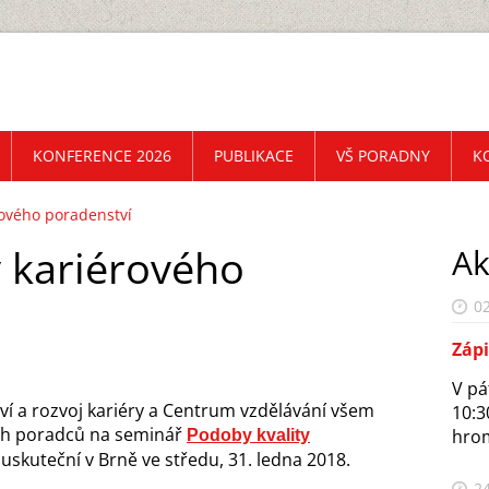
KONFERENCE 2026
PUBLIKACE
VŠ PORADNY
K
rového poradenství
y kariérového
Ak
02
Záp
V pá
ví a rozvoj kariéry a Centrum vzdělávání všem
10:3
ých poradců na seminář
hrom
Podoby kvality
 uskuteční v Brně ve středu, 31. ledna 2018.
24