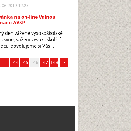
.06.2019 12:25
vánka na on-line Valnou
madu AVŠP
ý den vážené vysokoškolské
dkyně, vážení vysokoškolští
dci, dovolujeme si Vás...
144
145
146
147
148