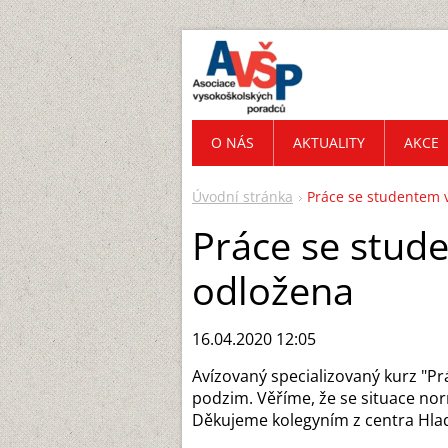
O NÁS
AKTUALITY
AKCE
Úvodní stránka
Práce se studentem v
Práce se stude
odložena
16.04.2020 12:05
Avízovaný specializovaný kurz "Pr
podzim. Věříme, že se situace no
Děkujeme kolegyním z centra Hlad