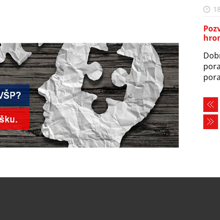
18
Poz
hro
Dobr
pora
pora