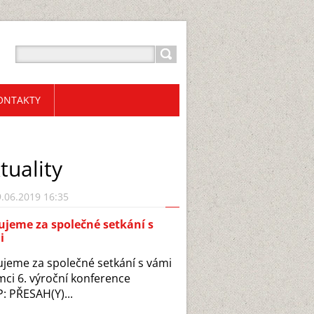
ONTAKTY
tuality
.06.2019 16:35
jeme za společné setkání s
i
jeme za společné setkání s vámi
mci 6. výroční konference
: PŘESAH(Y)...