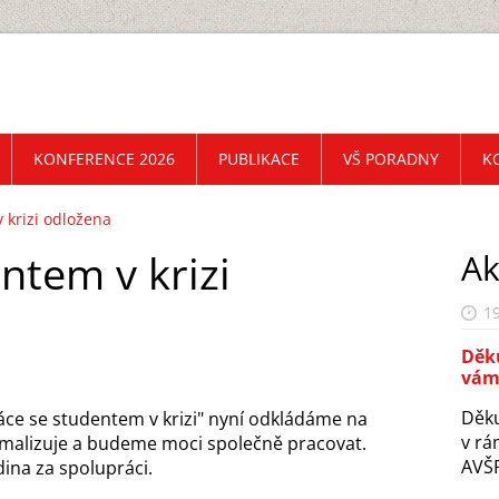
KONFERENCE 2026
PUBLIKACE
VŠ PORADNY
K
 krizi odložena
ntem v krizi
Ak
19
Děku
vám
Děku
áce se studentem v krizi" nyní odkládáme na
v rá
rmalizuje a budeme moci společně pracovat.
AVŠP
ina za spolupráci.