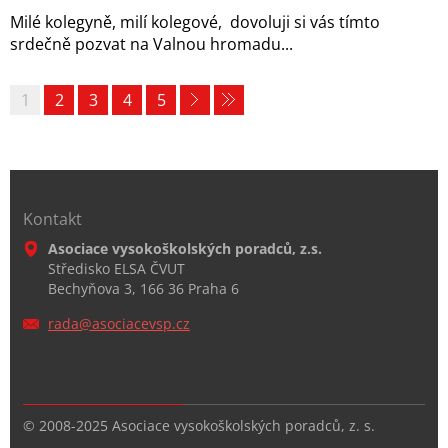
Milé kolegyně, milí kolegové, dovoluji si vás tímto
srdečně pozvat na Valnou hromadu...
1
2
3
4
5
Kontakt
Asociace vysokoškolských poradců, z.s.
Středisko ELSA ČVUT
Bechyňova 3, 166 36 Praha 6
rada@aso
ciacevsp
.cz
© 2008-2025 Asociace vysokoškolských poradců, z. s.