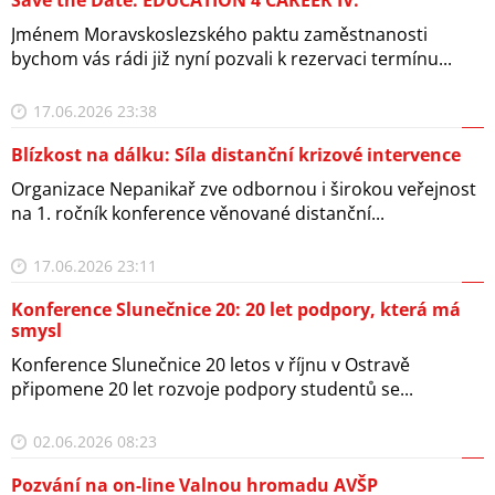
Save the Date: EDUCATION 4 CAREER IV.
Jménem Moravskoslezského paktu zaměstnanosti
bychom vás rádi již nyní pozvali k rezervaci termínu...
17.06.2026 23:38
Blízkost na dálku: Síla distanční krizové intervence
Organizace Nepanikař zve odbornou i širokou veřejnost
na 1. ročník konference věnované distanční...
17.06.2026 23:11
Konference Slunečnice 20: 20 let podpory, která má
smysl
Konference Slunečnice 20 letos v říjnu v Ostravě
připomene 20 let rozvoje podpory studentů se...
02.06.2026 08:23
Pozvání na on-line Valnou hromadu AVŠP