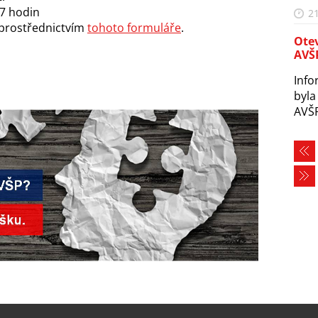
17 hodin
21
e prostřednictvím
tohoto formuláře
.
Otev
AVŠ
Info
byla
AVŠP