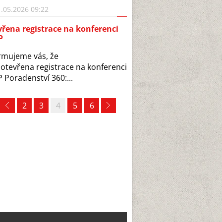
.05.2026 09:22
řena registrace na konferenci
P
rmujeme vás, že
 otevřena registrace na konferenci
 Poradenství 360:...
2
3
4
5
6