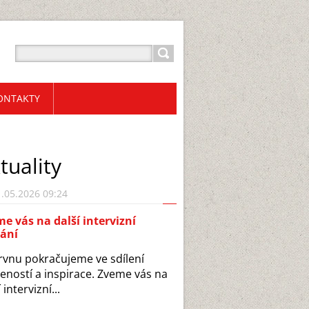
ONTAKTY
tuality
.05.2026 09:24
e vás na další intervizní
kání
rvnu pokračujeme ve sdílení
eností a inspirace. Zveme vás na
 intervizní...