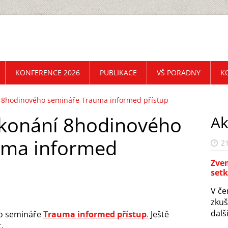
KONFERENCE 2026
PUBLIKACE
VŠ PORADNY
K
 8hodinového semináře Trauma informed přístup
konání 8hodinového
Ak
uma informed
21
Zvem
set
V če
zkuš
další
o semináře
Trauma informed přístup
.
Ještě
.