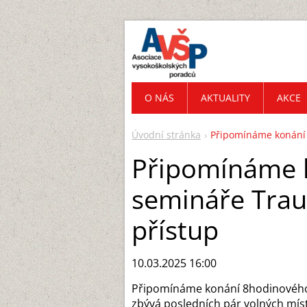
O NÁS
AKTUALITY
AKCE
Úvodní stránka
Připomínáme konání
Připomínáme 
semináře Tra
přístup
10.03.2025 16:00
Připomínáme konání 8hodinovéh
zbývá posledních pár volných míst