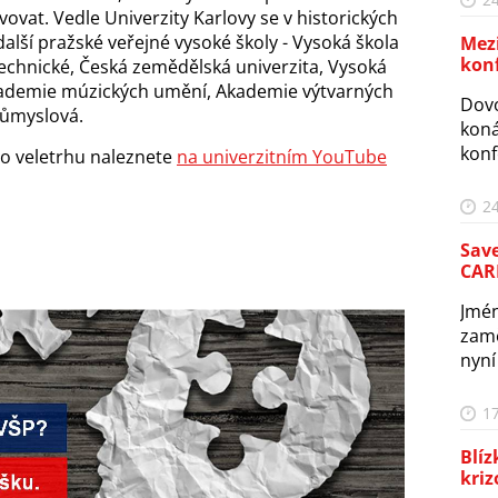
vat. Vedle Univerzity Karlovy se v historických
další pražské veřejné vysoké školy - Vysoká škola
Mez
kon
echnické, Česká zemědělská univerzita, Vysoká
kademie múzických umění, Akademie výtvarných
Dovo
růmyslová.
koná
konf
o veletrhu naleznete
na univerzitním YouTube
24
Sav
CARE
Jmé
zamě
nyní
17
Blíz
kriz