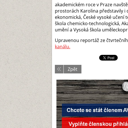
akademickém roce v Praze navštěvo
prostorách Karolina představily i 
ekonomická, České vysoké učení t
škola chemicko-technologická, A
umění a Vysoká škola uměleckop
Upravenou reportáž ze čtvrtečníh
kanálu.
Zpět