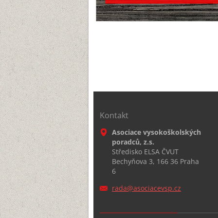
Kontakt
Asociace vysokoškolských
poradců, z.s.
Středisko ELSA ČVUT
Bechyňova 3, 166 36 Praha
6
rada@aso
ciacevsp
.cz