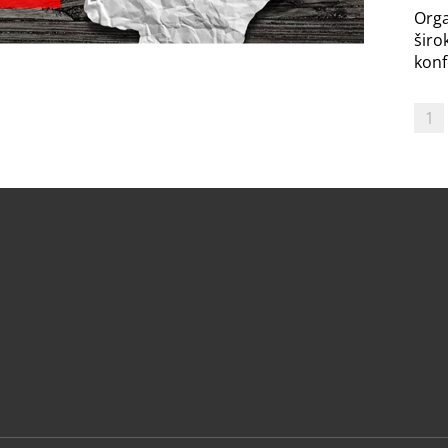
Orga
širo
konf
1