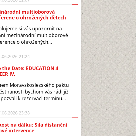
inárodní multioborová
ferene o ohrožených dětech
lujeme si vás upozornit na
ní mezinárodní multioborové
erence o ohrožených...
.06.2026 21:24
e the Date: EDUCATION 4
ER IV.
nem Moravskoslezského paktu
stnanosti bychom vás rádi již
 pozvali k rezervaci termínu...
.06.2026 23:38
kost na dálku: Síla distanční
ové intervence