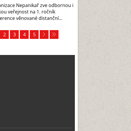
nizace Nepanikař zve odbornou i
kou veřejnost na 1. ročník
erence věnované distanční...
2
3
4
5