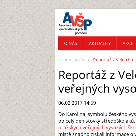
O NÁS
AKTUALITY
AKCE
Úvodní stránka
Reportáž z Veletrhu 
Reportáž z Ve
veřejných vyso
06.02.2017 14:59
Do Karolina, symbolu českého vyso
po celý den stovky středoškoláků. 
pražských veřejných vysokých škol
místě snadno získali informace o 