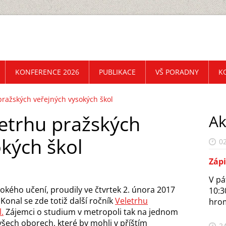
KONFERENCE 2026
PUBLIKACE
VŠ PORADNY
K
pražských veřejných vysokých škol
letrhu pražských
Ak
kých škol
02
Záp
V pá
kého učení, proudily ve čtvrtek 2. února 2017
10:3
Konal se zde totiž další ročník
Veletrhu
hrom
.
Zájemci o studium v metropoli tak na jednom
všech oborech, které by mohli v příštím
24