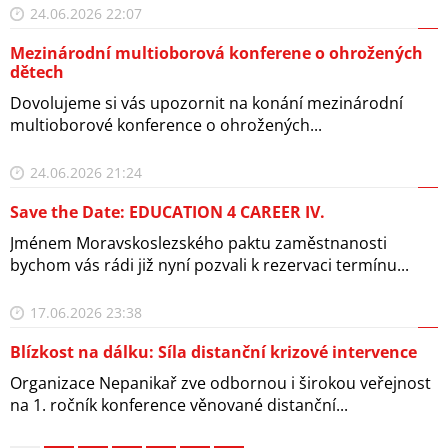
24.06.2026 22:07
Mezinárodní multioborová konferene o ohrožených
dětech
Dovolujeme si vás upozornit na konání mezinárodní
multioborové konference o ohrožených...
24.06.2026 21:24
Save the Date: EDUCATION 4 CAREER IV.
Jménem Moravskoslezského paktu zaměstnanosti
bychom vás rádi již nyní pozvali k rezervaci termínu...
17.06.2026 23:38
Blízkost na dálku: Síla distanční krizové intervence
Organizace Nepanikař zve odbornou i širokou veřejnost
na 1. ročník konference věnované distanční...