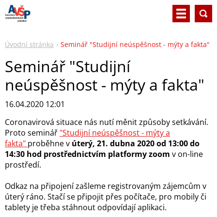
Úvodní stránka
Seminář "Studijní neúspěšnost - mýty a fakta"
Seminář "Studijní
neúspěšnost - mýty a fakta"
16.04.2020 12:01
Coronavirová situace nás nutí měnit způsoby setkávání.
Proto seminář
"Studijní neúspěšnost - mýty a
fakta"
proběhne v
úterý, 21. dubna 2020 od 13:00 do
14:30 hod prostřednictvím platformy zoom
v on-line
prostředí.
Odkaz na připojení zašleme registrovaným zájemcům v
úterý ráno. Stačí se připojit přes počítače, pro mobily či
tablety je třeba stáhnout odpovídají aplikaci.