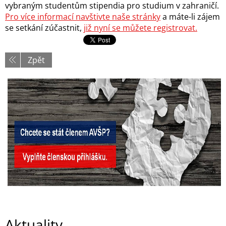
vybraným studentům stipendia pro studium v zahraničí.
Pro více informací navštivte naše stránky
a máte-li zájem
se setkání zúčastnit,
již nyní se můžete registrovat.
Zpět
Aktuality