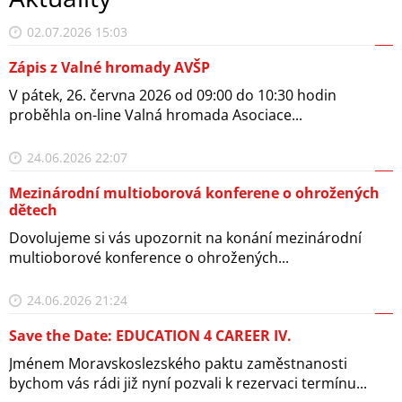
02.07.2026 15:03
Zápis z Valné hromady AVŠP
V pátek, 26. června 2026 od 09:00 do 10:30 hodin
proběhla on-line Valná hromada Asociace...
24.06.2026 22:07
Mezinárodní multioborová konferene o ohrožených
dětech
Dovolujeme si vás upozornit na konání mezinárodní
multioborové konference o ohrožených...
24.06.2026 21:24
Save the Date: EDUCATION 4 CAREER IV.
Jménem Moravskoslezského paktu zaměstnanosti
bychom vás rádi již nyní pozvali k rezervaci termínu...