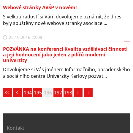
Webové stránky AVŠP v novém!
S velkou radostí si Vám dovolujeme oznámit, že dnes
byly spuštěny nové webové stránky asociace....
25.10.2016 22:09
POZVÁNKA na konferenci Kvalita vzdělávací činnosti
a její hodnocení jako jeden z pilířů moderní
univerzity
Dovolujeme si Vás jménem Informačního, poradenského
a sociálního centra Univerzity Karlovy pozvat...
194
195
196
197
198
Kontakt