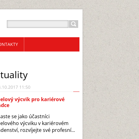
ONTAKTY
tuality
.10.2017 11:50
lový výcvik pro kariérové
adce
laste se jako účastníci
lového výcviku v kariérovém
denství, rozvíjejte své profesní...