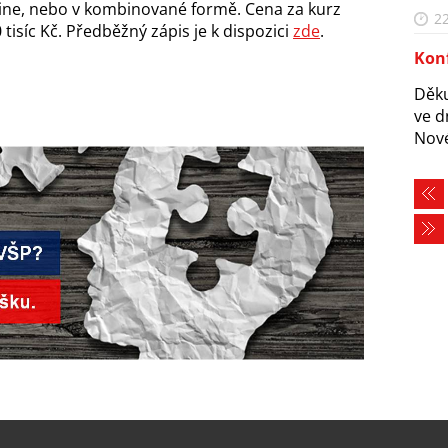
line, nebo v kombinované formě. Cena za kurz
22
isíc Kč. Předběžný zápis je k dispozici
zde
.
Konf
Děku
ve d
Nové