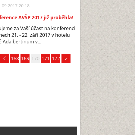
.09.2017 20:18
erence AVŠP 2017 již proběhla!
jeme za Vaší účast na konferenci
nech 21. - 22. září 2017 v hotelu
 Adalbertinum v...
168
169
170
171
172