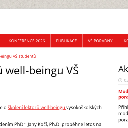
KONFERENCE 2026
PUBLIKACE
VŠ PORADNY
K
-beingu VŠ studentů
ů well-beingu VŠ
Ak
03
Mode
por
Přih
ce o
školení lektorů well-beingu
vysokoškolských
mode
pora
dením PhDr. Jany Kočí, Ph.D. proběhne letos na