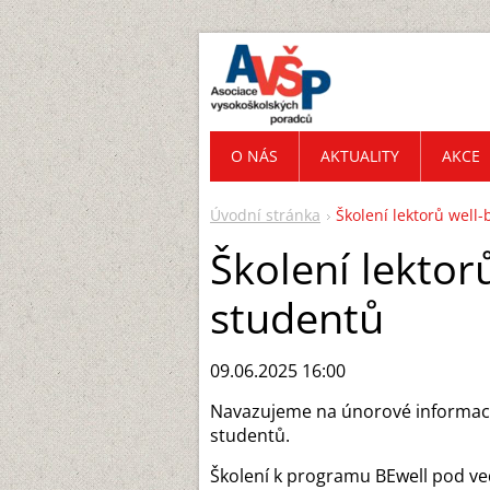
O NÁS
AKTUALITY
AKCE
Úvodní stránka
Školení lektorů well
Školení lektor
studentů
09.06.2025 16:00
Navazujeme na únorové informa
studentů.
Školení k programu BEwell pod ve