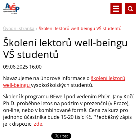
Úvodní stránka
Školení lektorů well-beingu VŠ studentů
Školení lektorů well-beingu
VŠ studentů
09.06.2025 16:00
Navazujeme na únorové informace o
školení lektorů
well-beingu
vysokoškolských studentů.
Školení k programu BEwell pod vedením PhDr. Jany Kočí,
Ph.D. proběhne letos na podzim v prezenční (v Praze),
on-line, nebo v kombinované formě. Cena za kurz pro
jednoho účastníka bude 15-20 tisíc Kč. Předběžný zápis
je k dispozici
zde
.