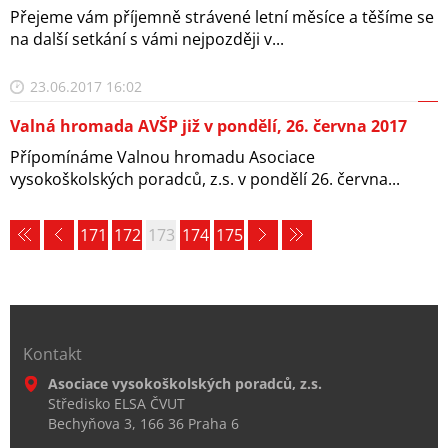
Přejeme vám příjemně strávené letní měsíce a těšíme se
na další setkání s vámi nejpozději v...
23.06.2017 16:02
Valná hromada AVŠP již v pondělí, 26. června 2017
Přípomínáme Valnou hromadu Asociace
vysokoškolských poradců, z.s. v pondělí 26. června...
171
172
173
174
175
Kontakt
Asociace vysokoškolských poradců, z.s.
Středisko ELSA ČVUT
Bechyňova 3, 166 36 Praha 6