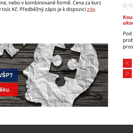
line, nebo v kombinované formě. Cena za kurz
03
isíc Kč. Předběžný zápis je k dispozici
zde
.
Kou
uko
Pod 
prob
pros