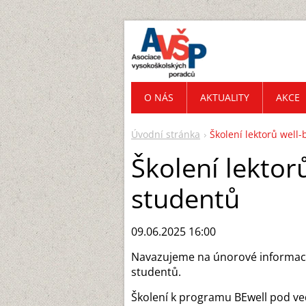
O NÁS
AKTUALITY
AKCE
Úvodní stránka
Školení lektorů well
Školení lektor
studentů
09.06.2025 16:00
Navazujeme na únorové informa
studentů.
Školení k programu BEwell pod ve