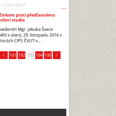
.12.2016 08:57
činkem proti předčasnému
nčení studia
vedením Mgr. Jakuba Švece
ěhl v úterý, 29. listopadu 2016 v
torách CIPS ČVUT v...
191
192
193
194
195