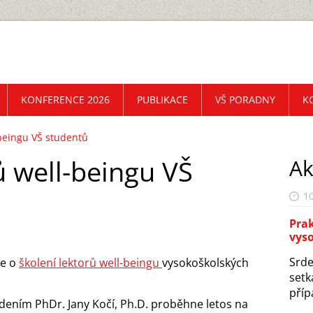
KONFERENCE 2026
PUBLIKACE
VŠ PORADNY
K
-beingu VŠ studentů
ů well-beingu VŠ
Ak
10
Prak
vys
Srde
ce o
školení lektorů well-beingu
vysokoškolských
setk
příp
dením PhDr. Jany Kočí, Ph.D. proběhne letos na