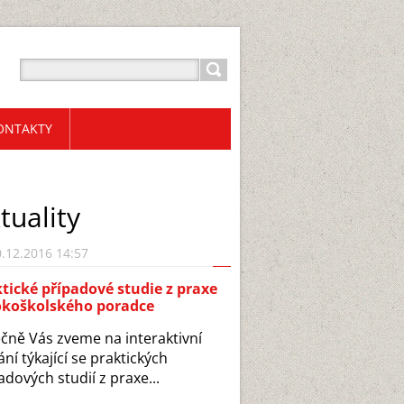
ONTAKTY
tuality
.12.2016 14:57
tické případové studie z praxe
okoškolského poradce
čně Vás zveme na interaktivní
ání týkající se praktických
adových studií z praxe...