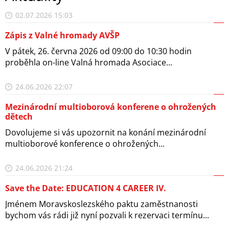
02.07.2026 15:03
Zápis z Valné hromady AVŠP
V pátek, 26. června 2026 od 09:00 do 10:30 hodin
proběhla on-line Valná hromada Asociace...
24.06.2026 22:07
Mezinárodní multioborová konferene o ohrožených
dětech
Dovolujeme si vás upozornit na konání mezinárodní
multioborové konference o ohrožených...
24.06.2026 21:24
Save the Date: EDUCATION 4 CAREER IV.
Jménem Moravskoslezského paktu zaměstnanosti
bychom vás rádi již nyní pozvali k rezervaci termínu...