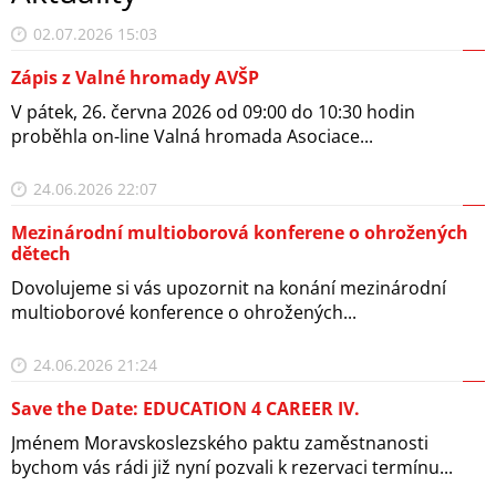
02.07.2026 15:03
Zápis z Valné hromady AVŠP
V pátek, 26. června 2026 od 09:00 do 10:30 hodin
proběhla on-line Valná hromada Asociace...
24.06.2026 22:07
Mezinárodní multioborová konferene o ohrožených
dětech
Dovolujeme si vás upozornit na konání mezinárodní
multioborové konference o ohrožených...
24.06.2026 21:24
Save the Date: EDUCATION 4 CAREER IV.
Jménem Moravskoslezského paktu zaměstnanosti
bychom vás rádi již nyní pozvali k rezervaci termínu...