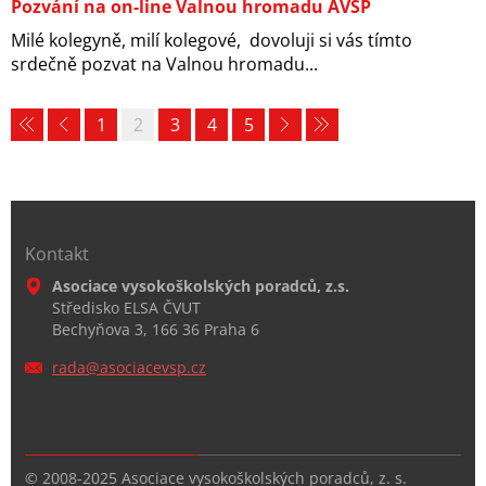
Pozvání na on-line Valnou hromadu AVŠP
Milé kolegyně, milí kolegové, dovoluji si vás tímto
srdečně pozvat na Valnou hromadu...
1
2
3
4
5
Kontakt
Asociace vysokoškolských poradců, z.s.
Středisko ELSA ČVUT
Bechyňova 3, 166 36 Praha 6
rada@aso
ciacevsp
.cz
© 2008-2025 Asociace vysokoškolských poradců, z. s.