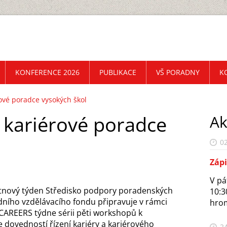
KONFERENCE 2026
PUBLIKACE
VŠ PORADNY
K
ové poradce vysokých škol
kariérové poradce
Ak
02
Záp
V pá
ětnový týden Středisko podpory poradenských
10:3
ního vzdělávacího fondu připravuje v rámci
hrom
CAREERS týdne sérii pěti workshopů k
 dovedností řízení kariéry a kariérového
24