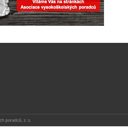
h poradců, z. s.