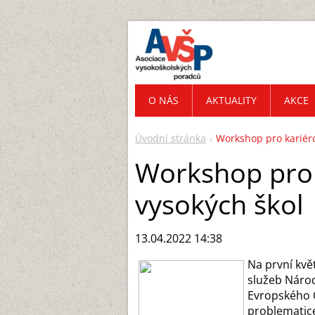
O NÁS
AKTUALITY
AKCE
Úvodní stránka
Workshop pro kariér
Workshop pro 
vysokých škol
13.04.2022 14:38
Na první kv
služeb Národ
Evropského 
problematice