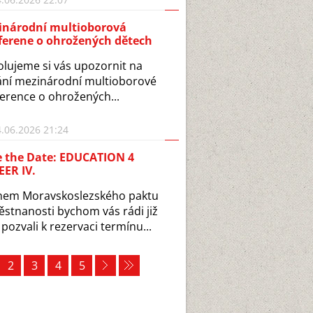
inárodní multioborová
ferene o ohrožených dětech
lujeme si vás upozornit na
ní mezinárodní multioborové
erence o ohrožených...
.06.2026 21:24
e the Date: EDUCATION 4
ER IV.
nem Moravskoslezského paktu
stnanosti bychom vás rádi již
 pozvali k rezervaci termínu...
2
3
4
5