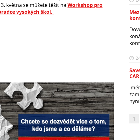
 3. května se můžete těšit na
Workshop pro
oradce vysokých škol.
Mez
kon
Dovo
koná
konf
24
Sav
CARE
Jmé
zamě
nyní
1