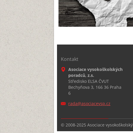
Kontakt
Asociace vysokoškolských
poradců, z.s.
Středisko ELSA ČVUT
Bechyňova 3, 166 36 Praha
6
rada@aso
ciacevsp
.cz
© 2008-2025 Asociace vysokoškolskýc