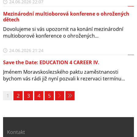
24.06.2026 22:07
Mezinárodní multioborová konferene o ohrožených
dětech
Dovolujeme si vás upozornit na konání mezinárodní
multioborové konference o ohrožených...
24.06.2026 21:24
Save the Date: EDUCATION 4 CAREER IV.
Jménem Moravskoslezského paktu zaměstnanosti
bychom vás rádi již nyní pozvali k rezervaci termínu...
1
2
3
4
5
Kontakt