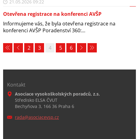
21.05.2026 09:22
Otevřena registrace na konferenci AVŠP
Informujeme vás, že byla otevřena registrace na
konferenci AVŠP Poradenství 360:...
2
3
4
5
6
Kontakt
Asociace vysokoškolských poradců, z.s.
Středisko ELSA ČVUT
Bechyňova 3, 166 36 Praha 6
rada@aso
ciacevsp
.cz