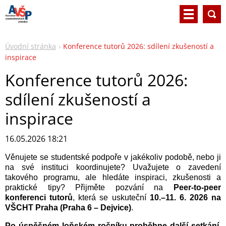
Úvodní stránka
Konference tutorů 2026: sdílení zkušeností a
inspirace
Konference tutorů 2026:
sdílení zkušeností a
inspirace
16.05.2026 18:21
Věnujete se studentské podpoře v jakékoliv podobě, nebo ji
na své instituci koordinujete? Uvažujete o zavedení
takového programu, ale hledáte inspiraci, zkušenosti a
praktické tipy? Přijměte pozvání na
Peer‑to‑peer
konferenci tutorů
, která se uskuteční
10.–11. 6. 2026 na
VŠCHT Praha (Praha 6 – Dejvice)
.
Po úspěšném loňském ročníku proběhne další setkání
,