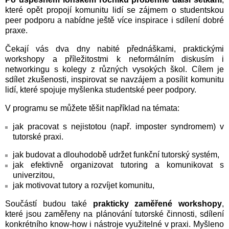
které opět propojí komunitu lidí se zájmem o studentskou
peer podporu a nabídne ještě více inspirace i sdílení dobré
praxe.
Čekají vás dva dny nabité přednáškami, praktickými
workshopy a příležitostmi k neformálním diskusím i
networkingu s kolegy z různých vysokých škol. Cílem je
sdílet zkušenosti, inspirovat se navzájem a posílit komunitu
lidí, které spojuje myšlenka studentské peer podpory.
V programu se můžete těšit například na témata:
jak pracovat s nejistotou (např. imposter syndromem) v
tutorské praxi.
jak budovat a dlouhodobě udržet funkční tutorský systém,
jak efektivně organizovat tutoring a komunikovat s
univerzitou,
jak motivovat tutory a rozvíjet komunitu,
Součástí budou také
prakticky zaměřené workshopy
,
které jsou zaměřeny na plánování tutorské činnosti, sdílení
konkrétního know‑how i nástroje využitelné v praxi. Myšleno