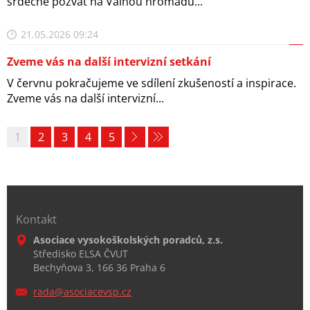
srdečně pozvat na Valnou hromadu...
21.05.2026 09:24
Zveme vás na další intervizní setkání
V červnu pokračujeme ve sdílení zkušeností a inspirace.
Zveme vás na další intervizní...
1
2
3
4
5
Kontakt
Asociace vysokoškolských poradců, z.s.
Středisko ELSA ČVUT
Bechyňova 3, 166 36 Praha 6
rada@aso
ciacevsp
.cz