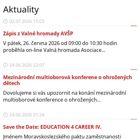
Aktuality
02.07.2026 15:03
Zápis z Valné hromady AVŠP
V pátek, 26. června 2026 od 09:00 do 10:30 hodin
proběhla on-line Valná hromada Asociace...
24.06.2026 22:07
Mezinárodní multioborová konferene o ohrožených
dětech
Dovolujeme si vás upozornit na konání mezinárodní
multioborové konference o ohrožených...
24.06.2026 21:24
Save the Date: EDUCATION 4 CAREER IV.
Jménem Moravskoslezského paktu zaměstnanosti