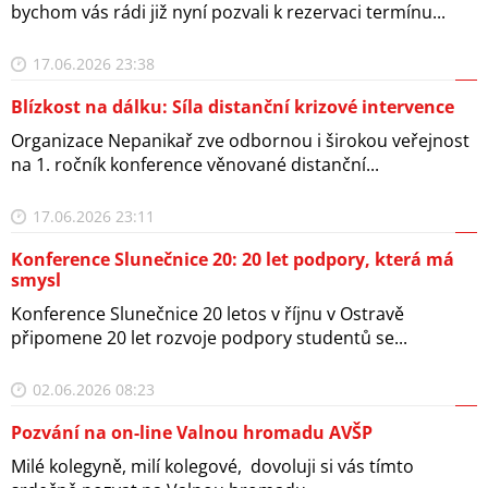
bychom vás rádi již nyní pozvali k rezervaci termínu...
17.06.2026 23:38
Blízkost na dálku: Síla distanční krizové intervence
Organizace Nepanikař zve odbornou i širokou veřejnost
na 1. ročník konference věnované distanční...
17.06.2026 23:11
Konference Slunečnice 20: 20 let podpory, která má
smysl
Konference Slunečnice 20 letos v říjnu v Ostravě
připomene 20 let rozvoje podpory studentů se...
02.06.2026 08:23
Pozvání na on-line Valnou hromadu AVŠP
Milé kolegyně, milí kolegové, dovoluji si vás tímto