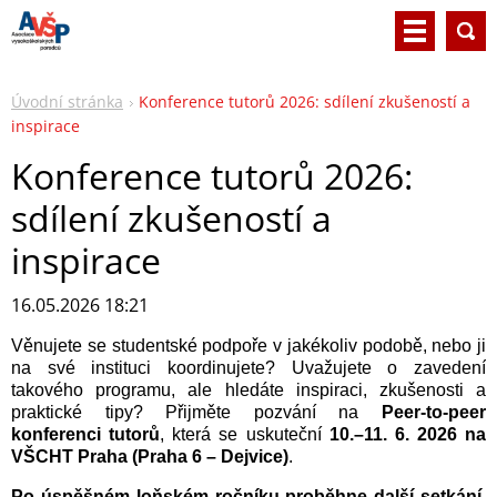
Úvodní stránka
Konference tutorů 2026: sdílení zkušeností a
inspirace
Konference tutorů 2026:
sdílení zkušeností a
inspirace
16.05.2026 18:21
Věnujete se studentské podpoře v jakékoliv podobě, nebo ji
na své instituci koordinujete? Uvažujete o zavedení
takového programu, ale hledáte inspiraci, zkušenosti a
praktické tipy? Přijměte pozvání na
Peer‑to‑peer
konferenci tutorů
, která se uskuteční
10.–11. 6. 2026 na
VŠCHT Praha (Praha 6 – Dejvice)
.
Po úspěšném loňském ročníku proběhne další setkání
,