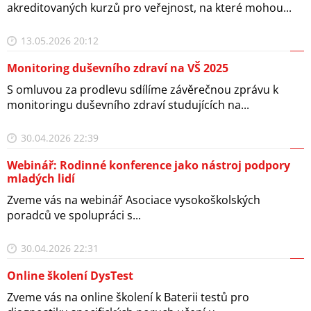
akreditovaných kurzů pro veřejnost, na které mohou...
13.05.2026 20:12
Monitoring duševního zdraví na VŠ 2025
S omluvou za prodlevu sdílíme závěrečnou zprávu k
monitoringu duševního zdraví studujících na...
30.04.2026 22:39
Webinář: Rodinné konference jako nástroj podpory
mladých lidí
Zveme vás na webinář Asociace vysokoškolských
poradců ve spolupráci s...
30.04.2026 22:31
Online školení DysTest
Zveme vás na online školení k Baterii testů pro