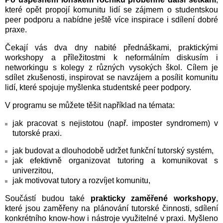
které opět propojí komunitu lidí se zájmem o studentskou
peer podporu a nabídne ještě více inspirace i sdílení dobré
praxe.
Čekají vás dva dny nabité přednáškami, praktickými
workshopy a příležitostmi k neformálním diskusím i
networkingu s kolegy z různých vysokých škol. Cílem je
sdílet zkušenosti, inspirovat se navzájem a posílit komunitu
lidí, které spojuje myšlenka studentské peer podpory.
V programu se můžete těšit například na témata:
jak pracovat s nejistotou (např. imposter syndromem) v
tutorské praxi.
jak budovat a dlouhodobě udržet funkční tutorský systém,
jak efektivně organizovat tutoring a komunikovat s
univerzitou,
jak motivovat tutory a rozvíjet komunitu,
Součástí budou také
prakticky zaměřené workshopy
,
které jsou zaměřeny na plánování tutorské činnosti, sdílení
konkrétního know‑how i nástroje využitelné v praxi. Myšleno