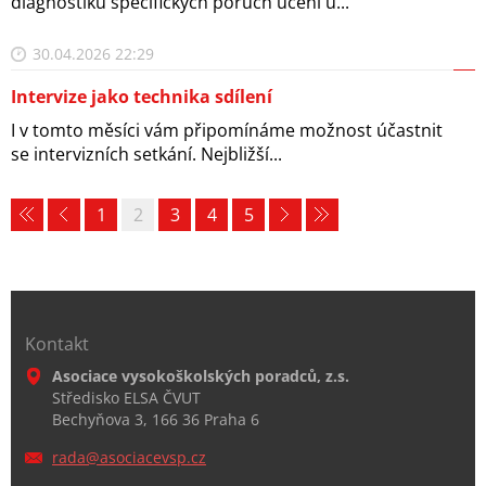
diagnostiku specifických poruch učení u...
30.04.2026 22:29
Intervize jako technika sdílení
I v tomto měsíci vám připomínáme možnost účastnit
se intervizních setkání. Nejbližší...
1
2
3
4
5
Kontakt
Asociace vysokoškolských poradců, z.s.
Středisko ELSA ČVUT
Bechyňova 3, 166 36 Praha 6
rada@aso
ciacevsp
.cz