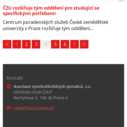
ČZU rozšiřuje tým oddělení pro studující se
specifickými potřebami
Centrum poradenských služeb České zemědělské
univerzity v Praze rozšiřuje tým oddělení...
2
3
4
5
6
Kontakt
Asociace vysokoškolských poradců, z.s.
Středisko ELSA ČVUT
Bechyňova 3, 166 36 Praha 6
rada@aso
ciacevsp
.cz