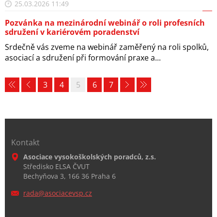
25.03.2026 11:49
Pozvánka na mezinárodní webinář o roli profesních
sdružení v kariérovém poradenství
Srdečně vás zveme na webinář zaměřený na roli spolků,
asociací a sdružení při formování praxe a...
3
4
5
6
7
Kontakt
Asociace vysokoškolských poradců, z.s.
Středisko ELSA ČVUT
Bechyňova 3, 166 36 Praha 6
rada@aso
ciacevsp
.cz