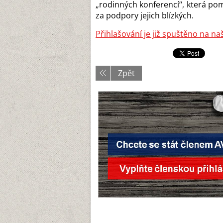
„rodinných konferencí“, která po
za podpory jejich blízkých.
Přihlašování je již spuštěno
na na
Zpět