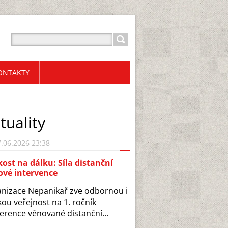
ONTAKTY
tuality
.06.2026 23:38
kost na dálku: Síla distanční
ové intervence
nizace Nepanikař zve odbornou i
kou veřejnost na 1. ročník
erence věnované distanční...