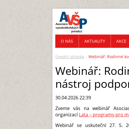
O NÁS
AKTUALITY
AKCE
Úvodní stránka
Webinář: Rodinné kon
Webinář: Rodi
nástroj podpor
30.04.2026 22:39
Zveme vás na webinář Asociac
organizací
Lata – programy pro m
Webinář se uskuteční 27. 5. 