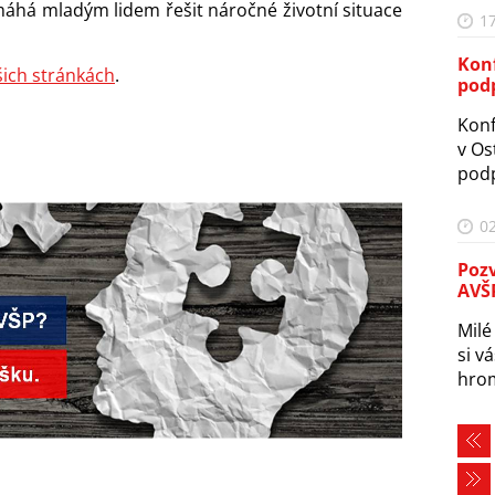
máhá mladým lidem řešit náročné životní situace
17
Konf
šich stránkách
.
pod
Konf
v Os
podp
02
Poz
AVŠ
Milé
si v
hrom