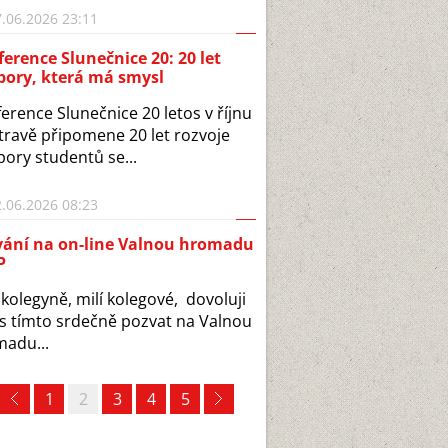
.06.2026 23:11
erence Slunečnice 20: 20 let
pory, která má smysl
erence Slunečnice 20 letos v říjnu
travě připomene 20 let rozvoje
ory studentů se...
.06.2026 08:23
vání na on-line Valnou hromadu
P
 kolegyně, milí kolegové, dovoluji
ás tímto srdečně pozvat na Valnou
adu...
1
2
3
4
5