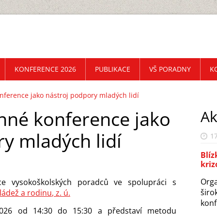
KONFERENCE 2026
PUBLIKACE
VŠ PORADNY
K
ference jako nástroj podpory mladých lidí
nné konference jako
Ak
y mladých lidí
17
Blíz
kriz
Orga
e vysokoškolských poradců ve spolupráci s
širo
ládež a rodinu
, z. ú.
konf
2026 od 14:30 do 15:30 a představí metodu