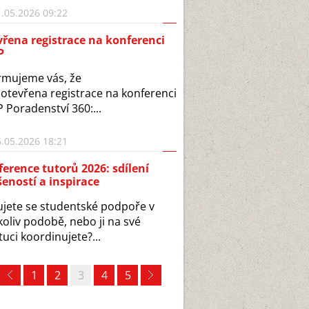
.05.2026 09:22
řena registrace na konferenci
P
rmujeme vás, že
 otevřena registrace na konferenci
 Poradenství 360:...
.05.2026 18:21
erence tutorů 2026: sdílení
eností a inspirace
jete se studentské podpoře v
koliv podobě, nebo ji na své
ituci koordinujete?...
1
2
3
4
5