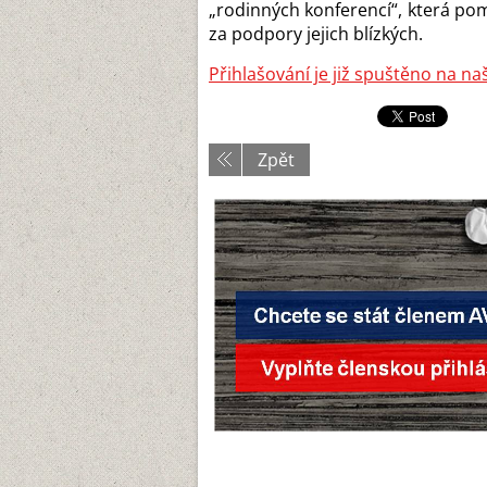
„rodinných konferencí“, která po
za podpory jejich blízkých.
Přihlašování je již spuštěno
na na
Zpět