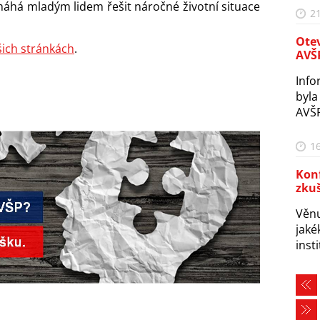
máhá mladým lidem řešit náročné životní situace
21
Otev
šich stránkách
.
AVŠ
Info
byla
AVŠP
16
Konf
zkuš
Věnu
jaké
inst