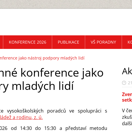
KONFERENCE 2026
PUBLIKACE
VŠ PORADNY
K
ference jako nástroj podpory mladých lidí
nné konference jako
Ak
y mladých lidí
21
Zvem
set
V če
e vysokoškolských poradců ve spolupráci s
zkuš
ládež a rodinu
, z. ú.
další
2026 od 14:30 do 15:30 a představí metodu