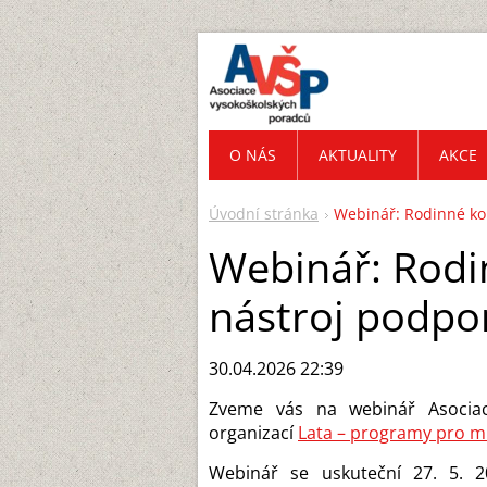
O NÁS
AKTUALITY
AKCE
Úvodní stránka
Webinář: Rodinné kon
Webinář: Rodi
nástroj podpor
30.04.2026 22:39
Zveme vás na webinář Asociac
organizací
Lata – programy pro m
Webinář se uskuteční 27. 5. 