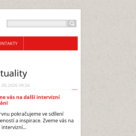
ONTAKTY
tuality
.05.2026 09:24
e vás na další intervizní
kání
rvnu pokračujeme ve sdílení
eností a inspirace. Zveme vás na
 intervizní...