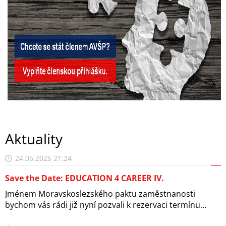
Aktuality
24.06.2026 21:24
Save the Date: EDUCATION 4 CAREER IV.
Jménem Moravskoslezského paktu zaměstnanosti
bychom vás rádi již nyní pozvali k rezervaci termínu...