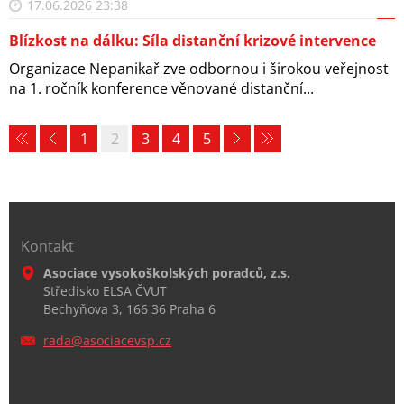
17.06.2026 23:38
Blízkost na dálku: Síla distanční krizové intervence
Organizace Nepanikař zve odbornou i širokou veřejnost
na 1. ročník konference věnované distanční...
1
2
3
4
5
Kontakt
Asociace vysokoškolských poradců, z.s.
Středisko ELSA ČVUT
Bechyňova 3, 166 36 Praha 6
rada@aso
ciacevsp
.cz