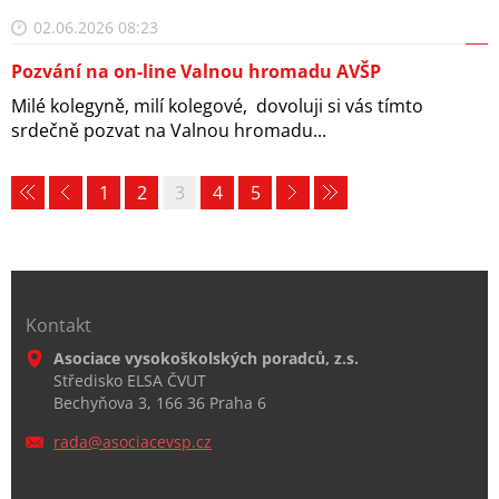
02.06.2026 08:23
Pozvání na on-line Valnou hromadu AVŠP
Milé kolegyně, milí kolegové, dovoluji si vás tímto
srdečně pozvat na Valnou hromadu...
1
2
3
4
5
Kontakt
Asociace vysokoškolských poradců, z.s.
Středisko ELSA ČVUT
Bechyňova 3, 166 36 Praha 6
rada@aso
ciacevsp
.cz