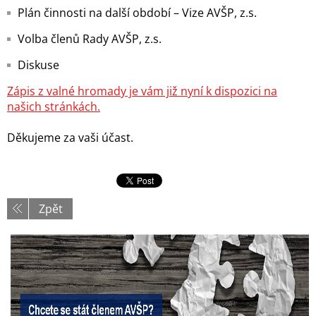
Plán činnosti na další období – Vize AVŠP, z.s.
Volba členů Rady AVŠP, z.s.
Diskuse
Zápis z valné hromady je vám již nyní k dispozici na
našich stránkách.
Děkujeme za vaši účast.
Zpět