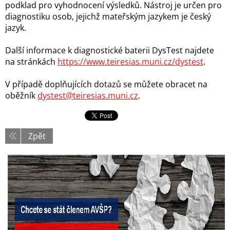
podklad pro vyhodnocení výsledků. Nástroj je určen pro
diagnostiku osob, jejichž mateřským jazykem je český
jazyk.
Další informace k diagnostické baterii DysTest najdete
na stránkách
https://www.teiresias.muni.cz/dystest
.
V případě doplňujících dotazů se můžete obracet na
oběžník
dystest@teiresias.muni.cz
.
Zpět