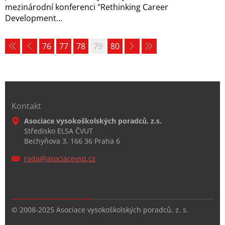
mezinárodní konferenci "Rethinking Career
Development...
76
77
78
79
80
Kontakt
Asociace vysokoškolských poradců, z.s.
Středisko ELSA ČVUT
Bechyňova 3, 166 36 Praha 6
rada@aso
ciacevsp
.cz
© 2008-2025 Asociace vysokoškolských poradců, z. s.