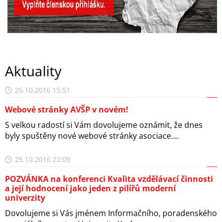
Aktuality
26.10.2016 15:51
Webové stránky AVŠP v novém!
S velkou radostí si Vám dovolujeme oznámit, že dnes
byly spuštěny nové webové stránky asociace....
25.10.2016 22:09
POZVÁNKA na konferenci Kvalita vzdělávací činnosti
a její hodnocení jako jeden z pilířů moderní
univerzity
Dovolujeme si Vás jménem Informačního, poradenského