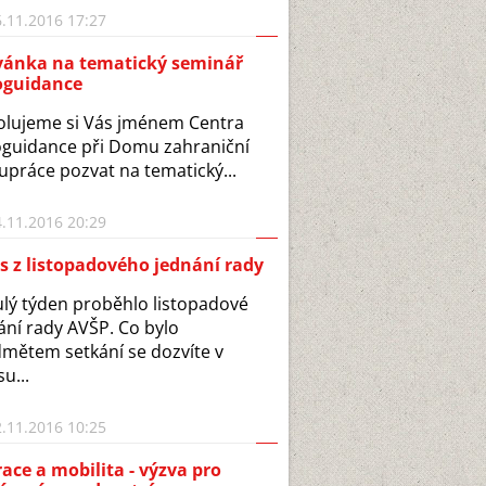
.11.2016 17:27
vánka na tematický seminář
oguidance
lujeme si Vás jménem Centra
guidance při Domu zahraniční
upráce pozvat na tematický...
.11.2016 20:29
s z listopadového jednání rady
lý týden proběhlo listopadové
ání rady AVŠP. Co bylo
mětem setkání se dozvíte v
u...
.11.2016 10:25
ace a mobilita - výzva pro