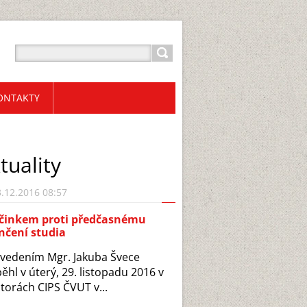
ONTAKTY
tuality
.12.2016 08:57
činkem proti předčasnému
nčení studia
vedením Mgr. Jakuba Švece
ěhl v úterý, 29. listopadu 2016 v
torách CIPS ČVUT v...