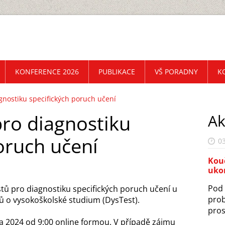
KONFERENCE 2026
PUBLIKACE
VŠ PORADNY
K
agnostiku specifických poruch učení
pro diagnostiku
Ak
oruch učení
03
Kou
uko
Pod 
stů pro diagnostiku specifických poruch učení u
prob
 o vy­sokoškolské studium (DysTest).
pros
a 2024 od 9:00 online formou. V případě zájmu