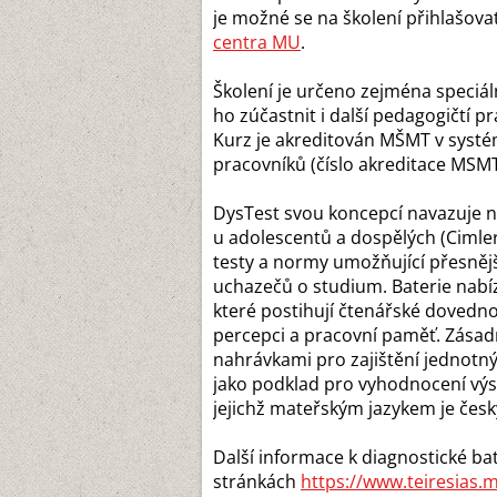
je možné se na školení přihlašova
centra MU
.
Školení je určeno zejména speci
ho zúčastnit i další pedagogičtí 
Kurz je akreditován MŠMT v systé
pracovníků (číslo akreditace MSM
DysTest svou koncepcí navazuje na
u adolescentů a dospělých (Cimler
testy a normy umožňující přesnějš
uchazečů o studium. Baterie nabí
které postihují čtenářské dovedn
percepci a pracovní paměť. Zásadn
nahrávkami pro zajištění jednotn
jako podklad pro vyhodnocení výsl
jejichž mateřským jazykem je český
Další informace k diagnostické ba
stránkách
https://www.teiresias.m