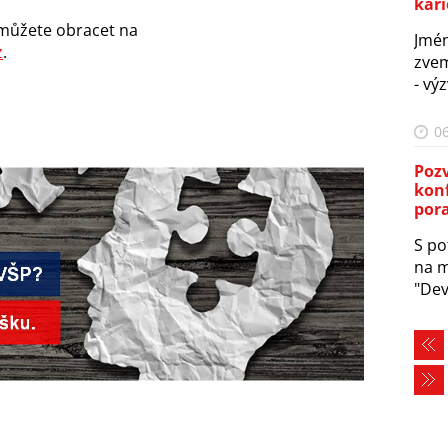
kari
 můžete obracet na
Jmé
z
.
zvem
- vý
06
Poz
kon
por
S po
na m
"Dev