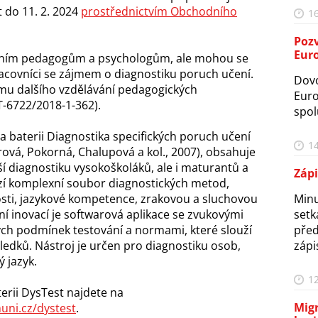
t do 11. 2. 2024
prostřednictvím Obchodního
16
Poz
Eur
álním pedagogům a psychologům, ale mohou se
pracovníci se zájmem o diagnostiku poruch učení.
Dovo
mu dalšího vzdělávání pedagogických
Euro
T-6722/2018-1-362).
spol
 baterii Diagnostika specifických poruch učení
14
ová, Pokorná, Chalupová a kol., 2007), obsahuje
í diagnostiku vysokoškoláků, ale i maturantů a
Zápi
zí komplexní soubor diagnostických metod,
osti, jazykové kompetence, zrakovou a sluchovou
Minu
í inovací je softwarová aplikace se zvukovými
setk
ých podmínek testování a normami, které slouží
před
edků. Nástroj je určen pro diagnostiku osob,
zápis
 jazyk.
12
terii DysTest najdete na
Migr
uni.cz/dystest
.