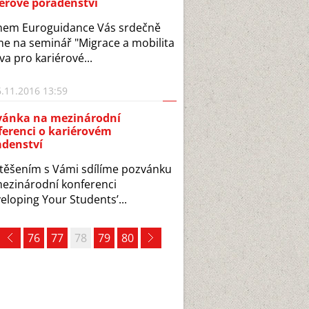
érové poradenství
nem Euroguidance Vás srdečně
e na seminář "Migrace a mobilita
zva pro kariérové...
.11.2016 13:59
vánka na mezinárodní
ferenci o kariérovém
adenství
těšením s Vámi sdílíme pozvánku
ezinárodní konferenci
eloping Your Students’...
76
77
78
79
80