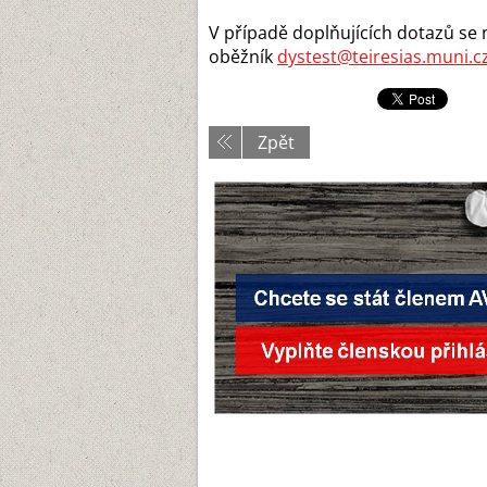
V případě doplňujících dotazů se
oběžník
dystest@teiresias.muni.c
Zpět