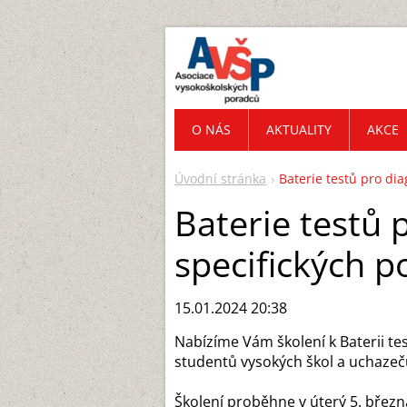
O NÁS
AKTUALITY
AKCE
Úvodní stránka
Baterie testů pro di
Baterie testů 
specifických p
15.01.2024 20:38
Nabízíme Vám školení k Baterii te
studentů vysokých škol a uchazečů
Školení proběhne v úterý 5. březn