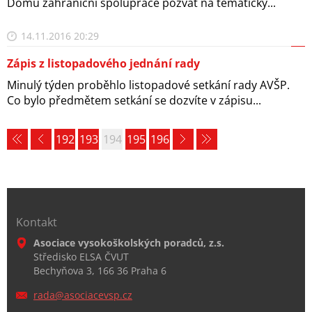
Domu zahraniční spolupráce pozvat na tematický...
14.11.2016 20:29
Zápis z listopadového jednání rady
Minulý týden proběhlo listopadové setkání rady AVŠP.
Co bylo předmětem setkání se dozvíte v zápisu...
192
193
194
195
196
Kontakt
Asociace vysokoškolských poradců, z.s.
Středisko ELSA ČVUT
Bechyňova 3, 166 36 Praha 6
rada@aso
ciacevsp
.cz