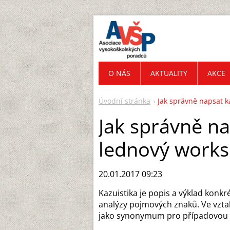
O NÁS
AKTUALITY
AKCE
Úvodní stránka
Jak správně napsat k
Jak správně na
lednový work
20.01.2017 09:23
Kazuistika je popis a výklad konkr
analýzy pojmových znaků. Ve vzt
jako synonymum pro případovou s