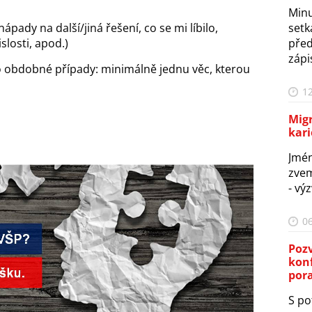
Minu
pady na další/jiná řešení, co se mi líbilo,
setk
slosti, apod.)
před
zápis
o obdobné případy: minimálně jednu věc, kterou
12
Migr
kari
Jmé
zvem
- vý
06
Poz
kon
por
S po