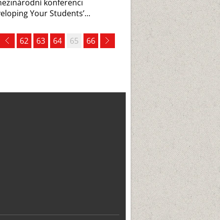
ezinárodní konferenci
eloping Your Students’...
62
63
64
65
66