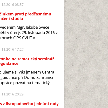
.12.2016 08:57
činkem proti předčasnému
nčení studia
vedením Mgr. Jakuba Švece
ěhl v úterý, 29. listopadu 2016 v
torách CIPS ČVUT v...
.11.2016 17:27
vánka na tematický seminář
oguidance
lujeme si Vás jménem Centra
guidance při Domu zahraniční
upráce pozvat na tematický...
.11.2016 20:29
s z listopadového jednání rady