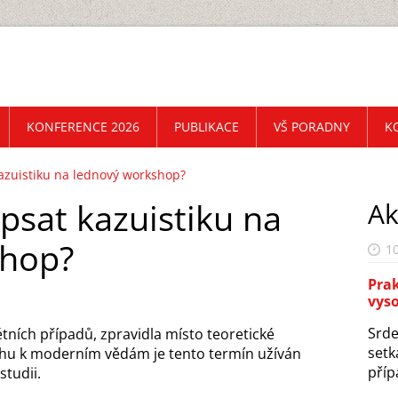
KONFERENCE 2026
PUBLIKACE
VŠ PORADNY
K
azuistiku na lednový workshop?
psat kazuistiku na
Ak
shop?
10
Prak
vys
Srde
étních případů, zpravidla místo teoretické
setk
ahu k moderním vědám je tento termín užíván
příp
tudii.