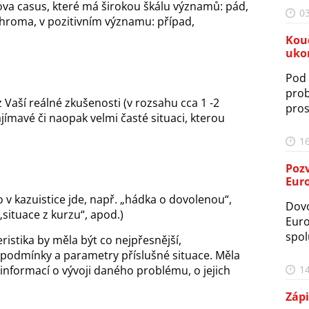
ova casus, které má širokou škálu významů: pád,
03
ohroma, v pozitivním významu: případ,
Kou
uko
Pod 
prob
 Vaší reálné zkušenosti (v rozsahu cca 1 -2
pros
jímavé či naopak velmi časté situaci, kterou
16
Poz
Eur
co v kazuistice jde, např. „hádka o dovolenou“,
Dovo
 „situace z kurzu“, apod.)
Euro
spol
ristika by měla být co nejpřesnější,
 podmínky a parametry příslušné situace. Měla
nformací o vývoji daného problému, o jejich
14
Zápi