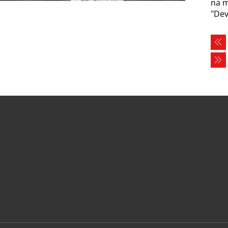
na m
"Dev