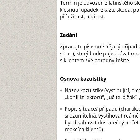
Termín je odvozen z latinského sl
klesnutí, úpadek, zkáza, škoda, p
příležitost, událost.
Zadání
Zpracujte písemně nějaký případ z
stran), který bude pojednávat o za
s klientem své poradny řešíte.
Osnova kazuistiky
Název kazuistiky (vystihující, o 
„konflikt lektorů“, „učitel a žák“,
Popis situace/ případu (charakte
srozumitelná, vystihovat reálné
by obsahovat dostatečný počet i
reakcích klientů).