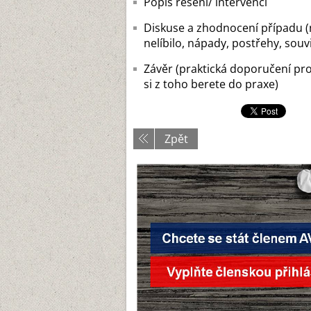
Popis řešení/ intervencí
Diskuse a zhodnocení případu (ná
nelíbilo, nápady, postřehy, souvi
Závěr (praktická doporučení pr
si z toho berete do praxe)
Zpět