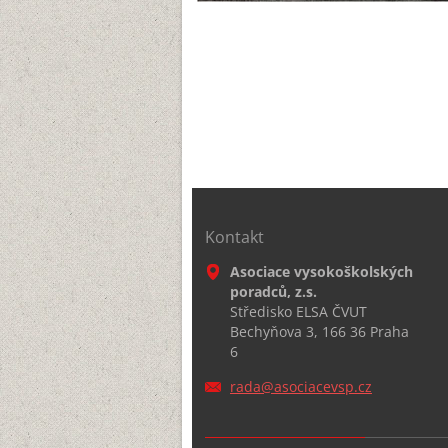
Kontakt
Asociace vysokoškolských
poradců, z.s.
Středisko ELSA ČVUT
Bechyňova 3, 166 36 Praha
6
rada@aso
ciacevsp
.cz