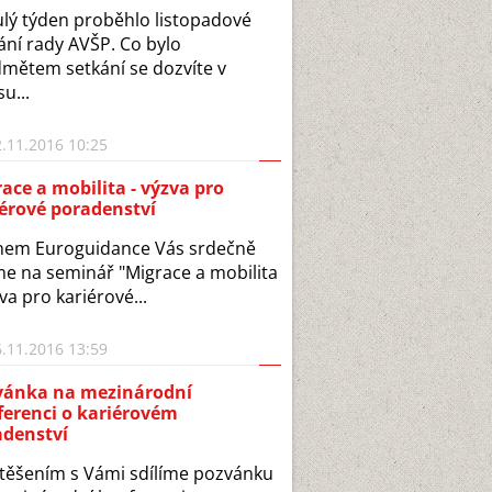
lý týden proběhlo listopadové
ání rady AVŠP. Co bylo
mětem setkání se dozvíte v
u...
.11.2016 10:25
ace a mobilita - výzva pro
érové poradenství
nem Euroguidance Vás srdečně
e na seminář "Migrace a mobilita
zva pro kariérové...
.11.2016 13:59
vánka na mezinárodní
ferenci o kariérovém
adenství
těšením s Vámi sdílíme pozvánku