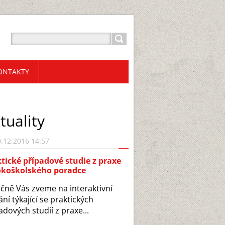
ONTAKTY
tuality
.12.2016 14:57
tické případové studie z praxe
okoškolského poradce
čně Vás zveme na interaktivní
ání týkající se praktických
adových studií z praxe...